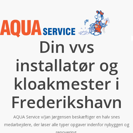
Skip
to
main
content
Play Video
Din vvs
installatør og
kloakmester i
Frederikshavn
AQUA Service v/Jan Jørgensen beskæftiger en halv snes
medarbejdere, der løser alle typer opgaver indenfor nybyggeri og
renovering.