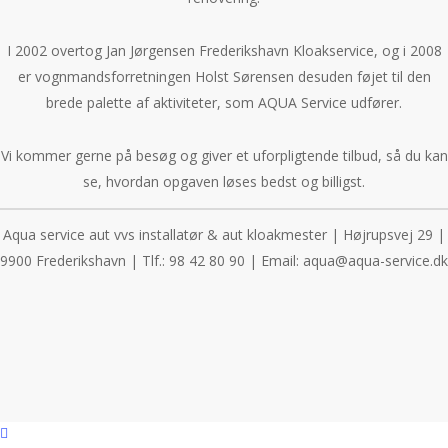
I 2002 overtog Jan Jørgensen Frederikshavn Kloakservice, og i 2008
er vognmandsforretningen Holst Sørensen desuden føjet til den
brede palette af aktiviteter, som AQUA Service udfører.
Vi kommer gerne på besøg og giver et uforpligtende tilbud, så du kan
se, hvordan opgaven løses bedst og billigst.
Aqua service aut vvs installatør & aut kloakmester | Højrupsvej 29 |
9900 Frederikshavn | Tlf.: 98 42 80 90 | Email: aqua@aqua-service.dk